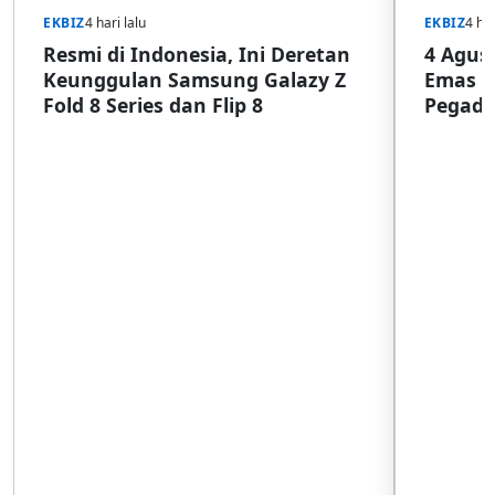
EKBIZ
4 hari lalu
EKBIZ
4 har
Resmi di Indonesia, Ini Deretan
4 Agust
Keunggulan Samsung Galazy Z
Emas G
Fold 8 Series dan Flip 8
Pegada
SulSel