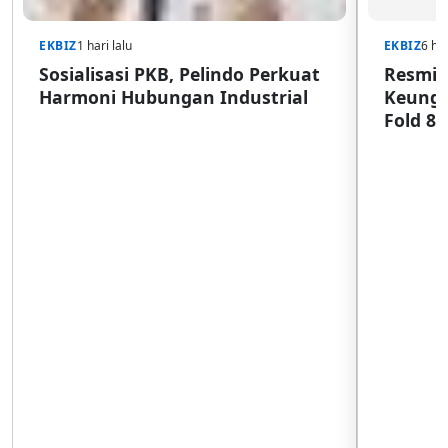
EKBIZ
1 hari lalu
EKBIZ
6 har
Sosialisasi PKB, Pelindo Perkuat
Resmi d
Harmoni Hubungan Industrial
Keungg
Fold 8 