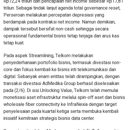
Rp72,24 triliun dan pencapaian net income sebesar Rp17,81
triliun. Sebagai tindak lanjut agenda total governance reset,
Perseroan melakukan percepatan depresiasi yang
berdampak pada kontraksi net income. Namun demikian,
dampak tersebut bersifat non-cash sehingga secara
operasional fundamental bisnis tetap terjaga dan arus kas
tetap kuat.
Pada aspek Streamlining, Telkom melakukan
penyederhanaan portofolio bisnis, termasuk divestasi non-
core dan fokus kembali ke bisnis inti telekomunikasi dan
digital. Sebanyak enam entitas telah dirampingkan, dengan
transaksi divestasi AdMedika Group berhasil diselesaikan
pada (2/6). Di sisi Unlocking Value, Telkom telah memulai
monetisasi aset infrastruktur melalui spin-off aset dan bisnis
wholesale fiber connectivity ke InfraNexia dengan target
penyelesaian pada kuartal ketiga serta membuka kembali
inisiatif kemitraan strategis bisnis data center.