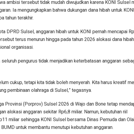
hwa ambisi tersebut tidak mudah diwujudkan karena KONI Sulsel
ggaran. Ia mengungkapkan bahwa dukungan dana hibah untuk KONI
 tahun terakhir.
ota DPRD Sulsel, anggaran hibah untuk KONI pernah mencapai Rp4
tersebut terus menurun hingga pada tahun 2026 alokasi dana hiba
ional organisasi.
eluruh pengurus tidak menjadikan keterbatasan anggaran sebag
lum cukup, tetapi kita tidak boleh menyerah. Kita harus kreatif me
ng pembinaan olahraga di Sulsel,” tegasnya.
a Provinsi (Porprov) Sulsel 2026 di Wajo dan Bone tetap menda
n alokasi anggaran sekitar Rp6,8 miliar. Namun, kebutuhan riil
p11 miliar sehingga KONI Sulsel bersama Dinas Pemuda dan Ola
 BUMD untuk membantu menutupi kebutuhan anggaran.