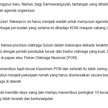
engurus baru. Namun, bagi Darmawangsyah, tantangan yang dihadap
n agenda organisasi.
Sulsel. Rakerprov ini harus menjadi wadah untuk menyusun agenda
erbagai persoalan yang selama ini dihadapi KONI maupun cabang o
bahwa prestasi olahraga Sulsel dalam beberapa dekade terakhi
i dengan jumlah penduduk besar dan tradisi olahraga yang kuat, Su
i papan atas Pekan Olahraga Nasional (PON).
enembus tujuh besar klasemen PON dan setelah itu lebih sering
ersebut menjadi pekerjaan rumah yang harus diselesaikan secara 
ga di daerah.
bali memiliki daya saing dan mampu menembus peringkat 10 bes
lebih terarah dan berkelanjutan.