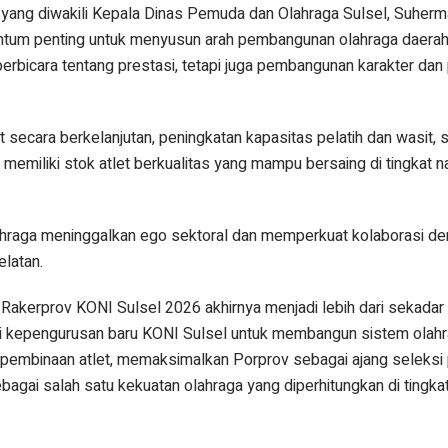
 yang diwakili Kepala Dinas Pemuda dan Olahraga Sulsel, Suherma
um penting untuk menyusun arah pembangunan olahraga daerah 
 berbicara tentang prestasi, tetapi juga pembangunan karakter da
secara berkelanjutan, peningkatan kapasitas pelatih dan wasit, 
 memiliki stok atlet berkualitas yang mampu bersaing di tingkat n
ahraga meninggalkan ego sektoral dan memperkuat kolaborasi de
latan.
 Rakerprov KONI Sulsel 2026 akhirnya menjadi lebih dari sekada
 bagi kepengurusan baru KONI Sulsel untuk membangun sistem olah
a pembinaan atlet, memaksimalkan Porprov sebagai ajang seleksi 
gai salah satu kekuatan olahraga yang diperhitungkan di tingkat