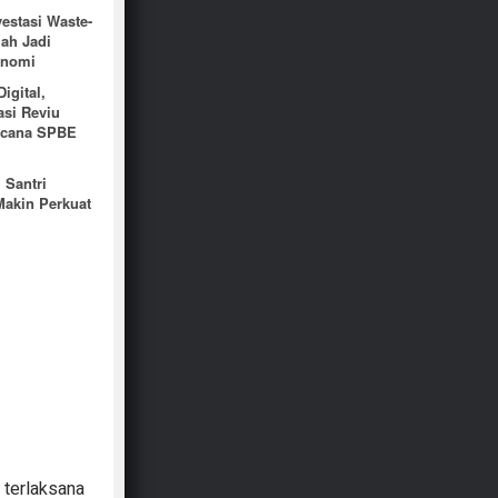
estasi Waste-
ah Jadi
konomi
igital,
si Reviu
encana SPBE
 Santri
akin Perkuat
 terlaksana