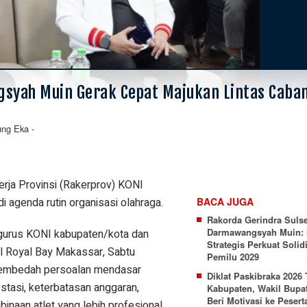
gsyah Muin Gerak Cepat Majukan Lintas Caba
ung Eka
-
rja Provinsi (Rakerprov) KONI
i agenda rutin organisasi olahraga.
BACA JUGA
Rakorda Gerindra Sulse
Darmawangsyah Muin:
urus KONI kabupaten/kota dan
Strategis Perkuat Solid
el Royal Bay Makassar, Sabtu
Pemilu 2029
membedah persoalan mendasar
Diklat Paskibraka 2026 
estasi, keterbatasan anggaran,
Kabupaten, Wakil Bupa
Beri Motivasi ke Pesert
aan atlet yang lebih profesional