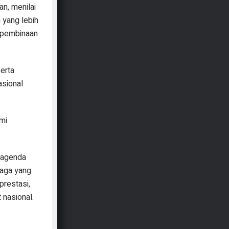
n, menilai
yang lebih
n pembinaan
serta
asional
mi
r agenda
raga yang
prestasi,
 nasional.