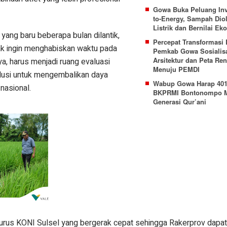
Gowa Buka Peluang Inv
to-Energy, Sampah Diol
Listrik dan Bernilai E
ang baru beberapa bulan dilantik,
Percepat Transformasi D
k ingin menghabiskan waktu pada
Pemkab Gowa Sosialisa
Arsitektur dan Peta R
a, harus menjadi ruang evaluasi
Menuju PEMDI
olusi untuk mengembalikan daya
Wabup Gowa Harap 401
 nasional.
BKPRMI Bontonompo M
Generasi Qur’ani
gurus KONI Sulsel yang bergerak cepat sehingga Rakerprov dapat