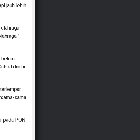
i jauh lebih
 olahraga
lahraga,”
r belum
lsel dinilai
 terlempar
bersama-sama
ar pada PON