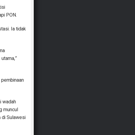
isi
dapi PON.
asi. Ia tidak
ena
n utama,”
es pembinaan
ai wadah
ng muncul
 di Sulawesi