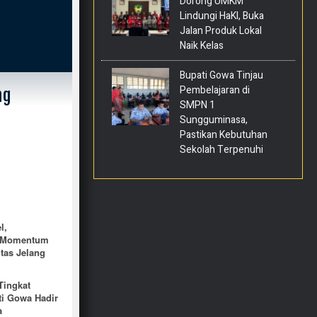
Dorong UMKM
Lindungi HaKI, Buka
Jalan Produk Lokal
Naik Kelas
Bupati Gowa Tinjau
Pembelajaran di
ng
SMPN 1
Sungguminasa,
Pastikan Kebutuhan
Sekolah Terpenuhi
l,
 Momentum
itas Jelang
Tingkat
ti Gowa Hadir
a