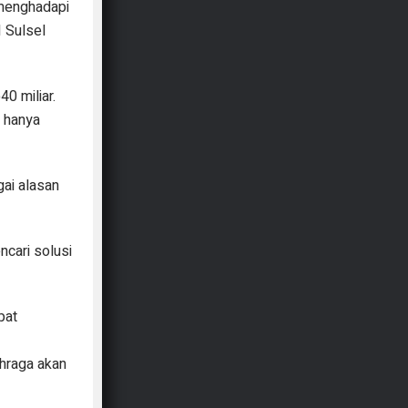
 menghadapi
 Sulsel
0 miliar.
h hanya
ai alasan
ncari solusi
pat
hraga akan