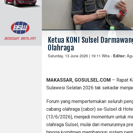
Ketua KONI Sulsel Darmawan
Olahraga
Saturday, 13 June 2026 | 19:11 Wita
-
Ag
Editor:
MAKASSAR, GOSULSEL.COM
– Rapat Ke
Sulawesi Selatan 2026 tak sekadar menjad
Forum yang mempertemukan seluruh peng
cabang olahraga (cabor) se-Sulsel di Hot
(13/6/2026), menjadi momentum untuk 
olahraga Sulsel, mulai dari menurunnya pr
hingga komitmen membangun sistem pembin