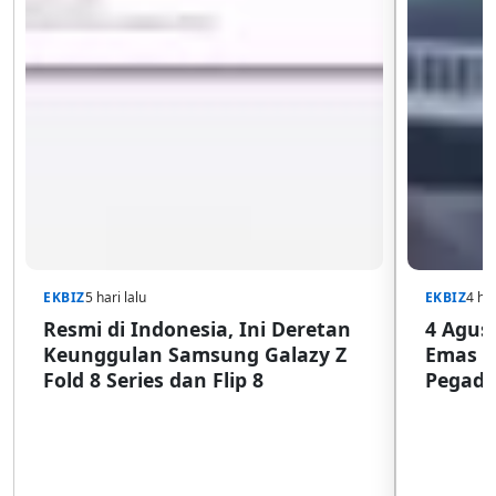
EKBIZ
5 hari lalu
EKBIZ
4 har
Resmi di Indonesia, Ini Deretan
4 Agust
Keunggulan Samsung Galazy Z
Emas G
Fold 8 Series dan Flip 8
Pegada
SulSel