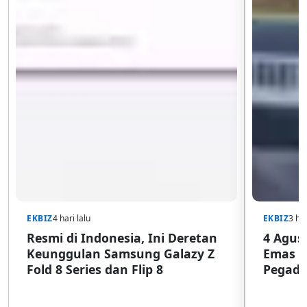
EKBIZ
4 hari lalu
EKBIZ
3 har
Resmi di Indonesia, Ini Deretan
4 Agust
Keunggulan Samsung Galazy Z
Emas G
Fold 8 Series dan Flip 8
Pegada
SulSel