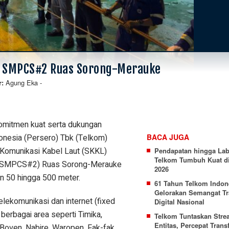
L SMPCS#2 Ruas Sorong-Merauke
Agung Eka
-
r:
mitmen kuat serta dukungan
donesia (Persero) Tbk (Telkom)
BACA JUGA
 Komunikasi Kabel Laut (SKKL)
Pendapatan hingga Lab
Telkom Tumbuh Kuat di
(SMPCS#2) Ruas Sorong-Merauke
2026
 50 hingga 500 meter.
61 Tahun Telkom Indon
Gelorakan Semangat Tr
elekomunikasi dan internet (fixed
Digital Nasional
berbagai area seperti Timika,
Telkom Tuntaskan Stre
Entitas, Percepat Trans
Boven, Nabire, Waropen, Fak-fak,