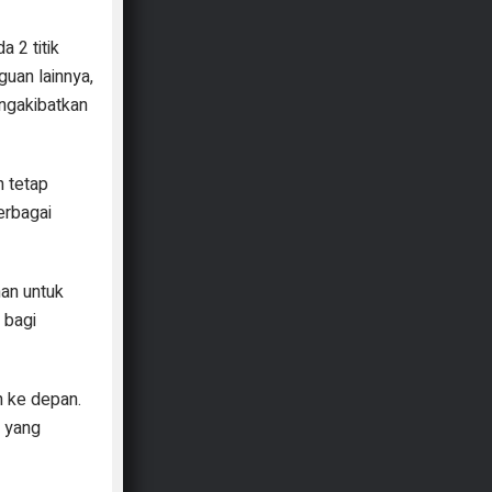
 2 titik
uan lainnya,
ngakibatkan
n tetap
erbagai
han untuk
 bagi
n ke depan.
 yang