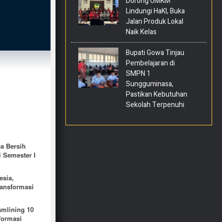
Dorong UMKM
Lindungi HaKI, Buka
Jalan Produk Lokal
Naik Kelas
Bupati Gowa Tinjau
Pembelajaran di
SMPN 1
Sungguminasa,
Pastikan Kebutuhan
Sekolah Terpenuhi
a Bersih
 Semester I
esia,
ansformasi
amlining 10
formasi