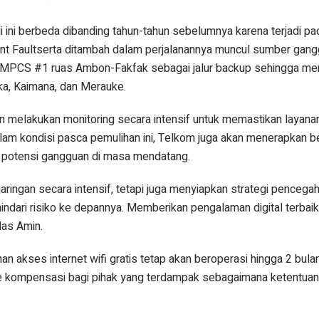
i ini berbeda dibanding tahun-tahun sebelumnya karena terjadi pada
nt Faultserta ditambah dalam perjalanannya muncul sumber gangg
lt SMPCS #1 ruas Ambon-Fakfak sebagai jalur backup sehingga me
ka, Kaimana, dan Merauke.
an melakukan monitoring secara intensif untuk memastikan layana
lam kondisi pasca pemulihan ini, Telkom juga akan menerapkan b
i potensi gangguan di masa mendatang.
ringan secara intensif, tetapi juga menyiapkan strategi pencega
dari risiko ke depannya. Memberikan pengalaman digital terbaik
las Amin.
an akses internet wifi gratis tetap akan beroperasi hingga 2 bula
 kompensasi bagi pihak yang terdampak sebagaimana ketentuan