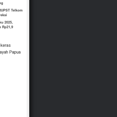
ng
 RUPST Telkom
reksi
ku 2025,
n Rp21,9
 keras
ilayah Papua