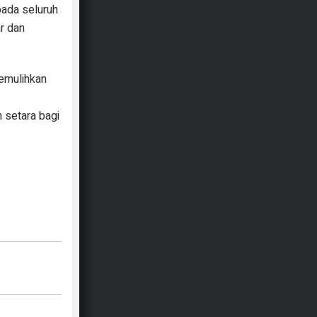
pada seluruh
r dan
emulihkan
 setara bagi