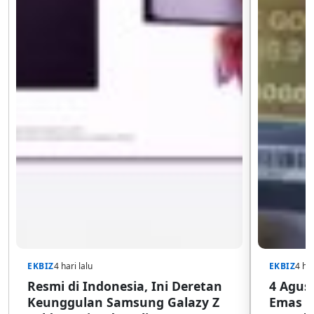
EKBIZ
4 hari lalu
EKBIZ
4 har
Resmi di Indonesia, Ini Deretan
4 Agust
Keunggulan Samsung Galazy Z
Emas G