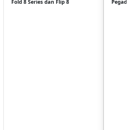
Fold 8 Series dan Flip 8
Pegada
SulSel