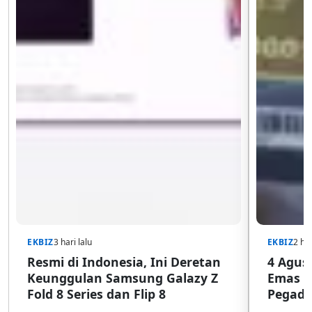
EKBIZ
3 hari lalu
EKBIZ
2 har
Resmi di Indonesia, Ini Deretan
4 Agust
Keunggulan Samsung Galazy Z
Emas G
Fold 8 Series dan Flip 8
Pegada
SulSel