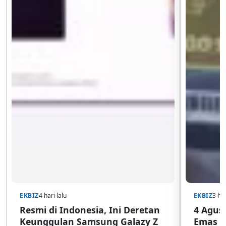
EKBIZ
4 hari lalu
EKBIZ
3 har
Resmi di Indonesia, Ini Deretan
4 Agust
Keunggulan Samsung Galazy Z
Emas G