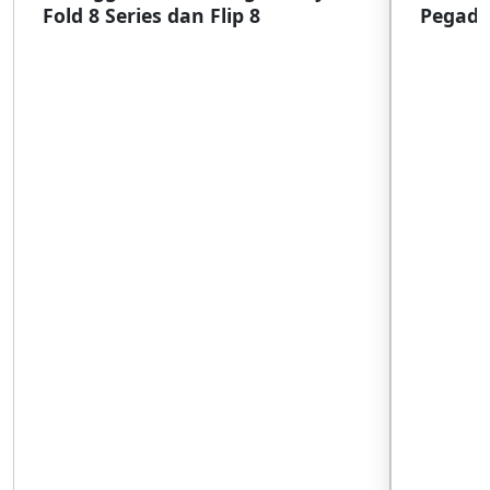
Fold 8 Series dan Flip 8
Pegada
SulSel