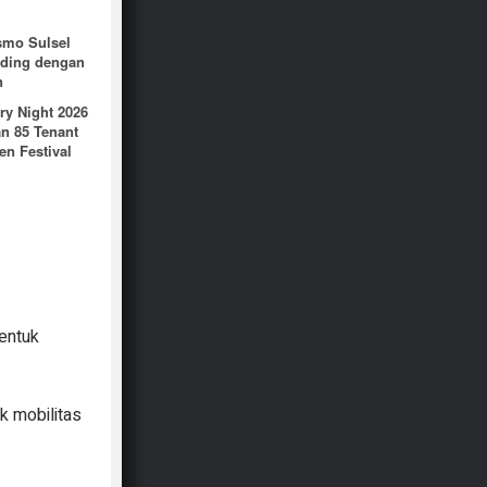
smo Sulsel
iding dengan
n
ry Night 2026
an 85 Tenant
n Festival
entuk
k mobilitas