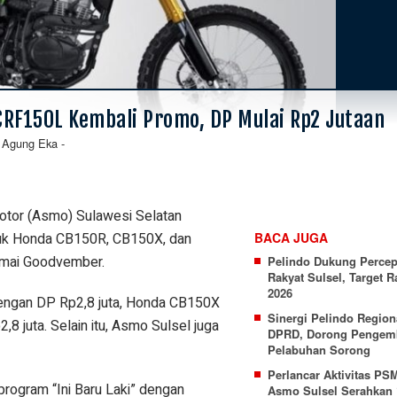
RF150L Kembali Promo, DP Mulai Rp2 Jutaan
Agung Eka
-
:
otor (Asmo) Sulawesi Selatan
tuk Honda CB150R, CB150X, dan
BACA JUGA
amai Goodvember.
Pelindo Dukung Percep
Rakyat Sulsel, Target 
2026
engan DP Rp2,8 juta, Honda CB150X
Sinergi Pelindo Region
 juta. Selain itu, Asmo Sulsel juga
DPRD, Dorong Pengem
Pelabuhan Sorong
Perlancar Aktivitas PS
rogram “Ini Baru Laki” dengan
Asmo Sulsel Serahkan 