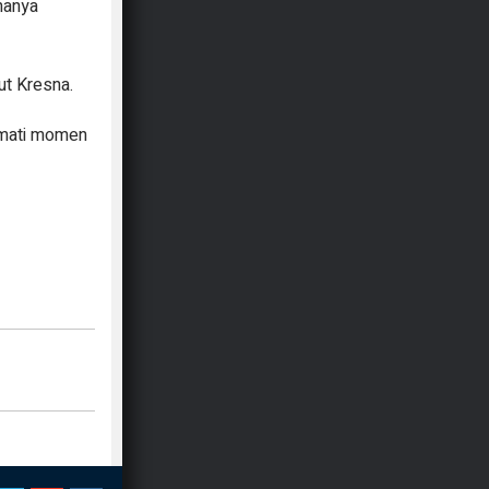
hanya
ut Kresna.
kmati momen