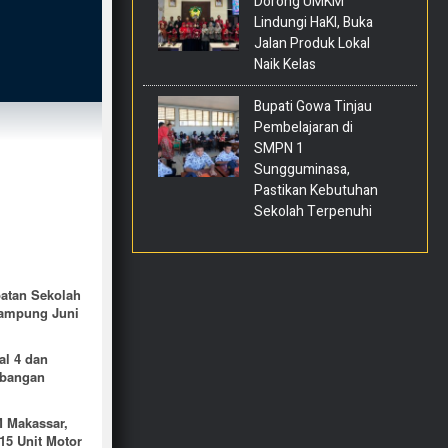
Dorong UMKM
Lindungi HaKI, Buka
Jalan Produk Lokal
Naik Kelas
Bupati Gowa Tinjau
Pembelajaran di
SMPN 1
Sungguminasa,
Pastikan Kebutuhan
Sekolah Terpenuhi
atan Sekolah
Rampung Juni
al 4 dan
bangan
M Makassar,
15 Unit Motor