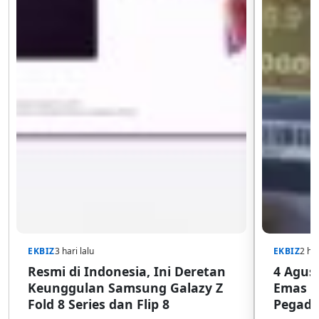
EKBIZ
3 hari lalu
EKBIZ
2 har
Resmi di Indonesia, Ini Deretan
4 Agust
Keunggulan Samsung Galazy Z
Emas G
Fold 8 Series dan Flip 8
Pegada