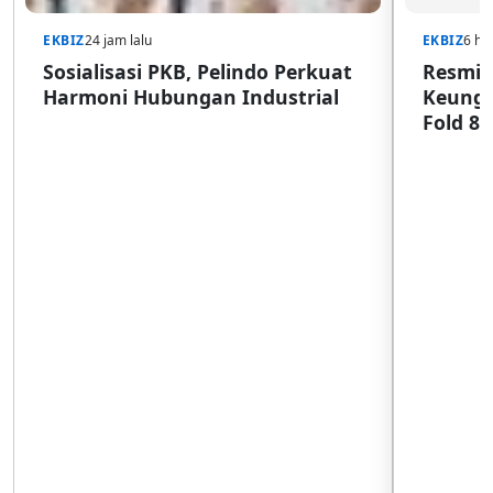
EKBIZ
24 jam lalu
EKBIZ
6 har
Sosialisasi PKB, Pelindo Perkuat
Resmi d
Harmoni Hubungan Industrial
Keungg
Fold 8 