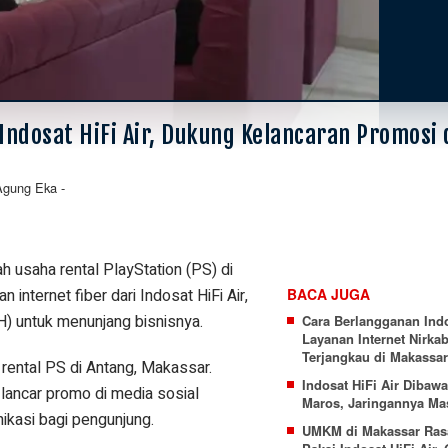
Indosat HiFi Air, Dukung Kelancaran Promosi
Agung Eka
-
 usaha rental PlayStation (PS) di
nternet fiber dari Indosat HiFi Air,
BACA JUGA
H) untuk menunjang bisnisnya.
Cara Berlangganan Indos
Layanan Internet Nirkab
Terjangkau di Makassar
 rental PS di Antang, Makassar.
Indosat HiFi Air Dibaw
 lancar promo di media sosial
Maros, Jaringannya Mas
kasi bagi pengunjung.
UMKM di Makassar Ras