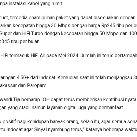
a instalasi kabel yang rumit.
/product, tersedia enam pilihan paket yang dapat disesuaikan denga
warkan kecepatan hingga 30 Mbps dengan harga Rp245 ribu per bu
iFi Super dan HiFi Turbo dengan kecepatan hingga 50 Mbps dan 1
345 ribu per bulan.
iFi termasuk HiFi Air pada Mei 2024. Jumlah ini terus bertambah
jaringan 4.5G+ dari Indosat. Kemudian saat ini telah menjangkau 
akassar dan Parepare.
wandi Tija berharap IOH dapat terus memberikan kontribusi nyata
an yang stabil namun layanan digital juga yang bermanfaat.
positif bagi kehidupan banyak orang, selain itu, agar semua sen
rtu Indosat agar Sinyal nyambung terus,” katanya beberapa waktu 