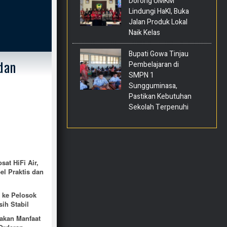
Dorong UMKM
Lindungi HaKI, Buka
Jalan Produk Lokal
Naik Kelas
Bupati Gowa Tinjau
Pembelajaran di
 dan
SMPN 1
Sungguminasa,
Pastikan Kebutuhan
Sekolah Terpenuhi
at HiFi Air,
el Praktis dan
a ke Pelosok
ih Stabil
akan Manfaat