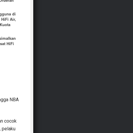
 Orderan
gguna di
HiFi Air,
 Kuota
simalkan
sat HiFi
ingga NBA
dan cocok
, pelaku