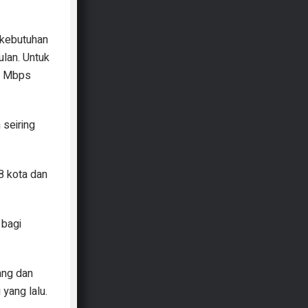
n kebutuhan
lan. Untuk
00 Mbps
 seiring
38 kota dan
 bagi
ang dan
yang lalu.