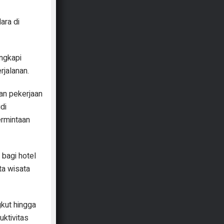
ara di
engkapi
jalanan.
gan pekerjaan
di
ermintaan
 bagi hotel
ta wisata
gkut hingga
uktivitas