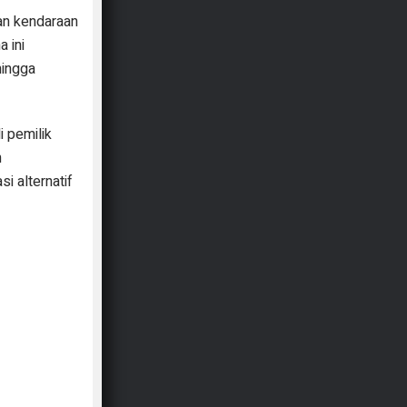
an kendaraan
 ini
hingga
i pemilik
n
i alternatif