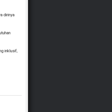
 dirinya
utuhan
 inklusif,