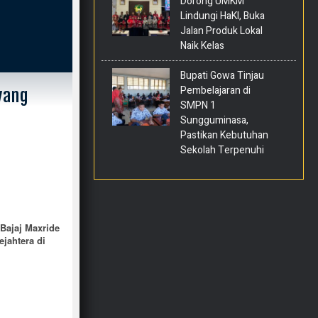
Dorong UMKM
Lindungi HaKI, Buka
Jalan Produk Lokal
Naik Kelas
Bupati Gowa Tinjau
Pembelajaran di
yang
SMPN 1
Sungguminasa,
Pastikan Kebutuhan
Sekolah Terpenuhi
 Bajaj Maxride
ejahtera di