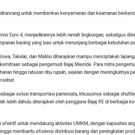
RE dirancang untuk memberikan kenyamanan dan keamanan berkend
misi Euro 4, menjadikannya lebih ramah lingkungan, sekaligus dil
panan barang yang luas untuk menunjang berbagai kebutuhan per
di Gowa, Takalar, dan Malino diharapkan mampu menciptakan lapan
 kemitraan sebagai pengemudi Bajaj Maxride. Para mitra pengemu
ian hingga ratusan ribu rupiah, sejalan dengan meningkatnya p
ersebut.
 sebagai solusi transportasi pariwisata, khususnya sebagai shuttle
lah lebih dahulu diterapkan oleh pengguna Bajaj RE di berbagai ko
ilai efektif untuk mendukung aktivitas UMKM, dengan kapasitas an
ingga membantu efisiensi distribusi barang dan peningkatan prod