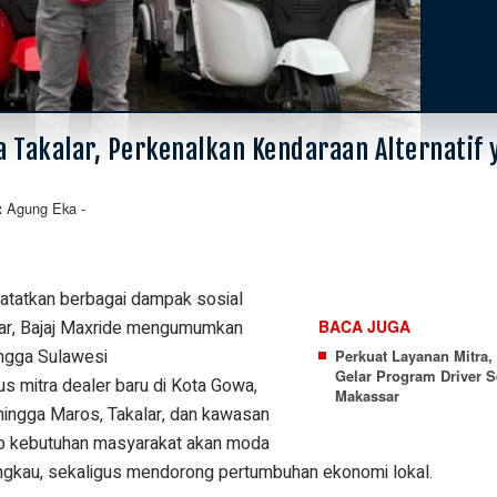
a Takalar, Perkenalkan Kendaraan Alternatif 
Agung Eka
-
:
tatkan berbagai dampak sosial
sar, Bajaj Maxride mengumumkan
BACA JUGA
angga Sulawesi
Perkuat Layanan Mitra,
Gelar Program Driver S
 mitra dealer baru di Kota Gowa,
Makassar
hingga Maros, Takalar, dan kawasan
wab kebutuhan masyarakat akan moda
angkau, sekaligus mendorong pertumbuhan ekonomi lokal.