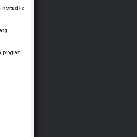
nstitusi ke
yang
, program,