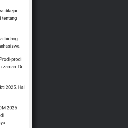
ya dikejar
i tentang
ai bidang
mahasiswa.
Prodi-prodi
n zaman. Di
ti 2025. Hal
MCOM 2025
di
ya.