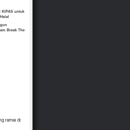
l KIPAS untuk
Halal
ngun
ram Break The
ng ramai di