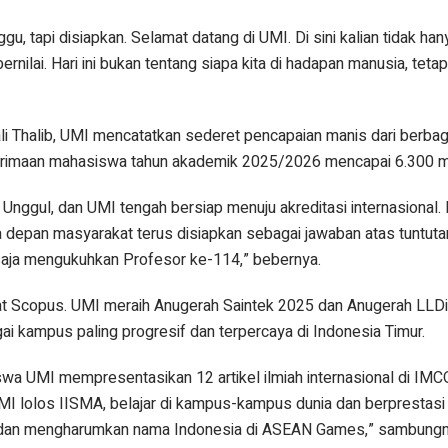
gu, tapi disiapkan. Selamat datang di UMI. Di sini kalian tidak han
ernilai. Hari ini bukan tentang siapa kita di hadapan manusia, tetap
i Thalib, UMI mencatatkan sederet pencapaian manis dari berbag
enerimaan mahasiswa tahun akademik 2025/2026 mencapai 6.300 
 Unggul, dan UMI tengah bersiap menuju akreditasi internasional. 
 depan masyarakat terus disiapkan sebagai jawaban atas tuntuta
aja mengukuhkan Profesor ke-114,” bebernya.
t Scopus. UMI meraih Anugerah Saintek 2025 dan Anugerah LLDik
i kampus paling progresif dan terpercaya di Indonesia Timur.
a UMI mempresentasikan 12 artikel ilmiah internasional di I
I lolos IISMA, belajar di kampus-kampus dunia dan berprestasi 
a dan mengharumkan nama Indonesia di ASEAN Games,” sambungn