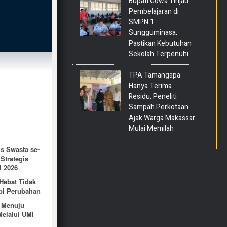
Bupati Gowa Tinjau
Pembelajaran di
SMPN 1
Sungguminasa,
Pastikan Kebutuhan
Sekolah Terpenuhi
TPA Tamangapa
Hanya Terima
Residu, Peneliti
Sampah Perkotaan
Ajak Warga Makassar
Mulai Memilah
 Swasta se-
Strategis
I 2026
Hebat Tidak
pi Perubahan
 Menuju
elalui UMI