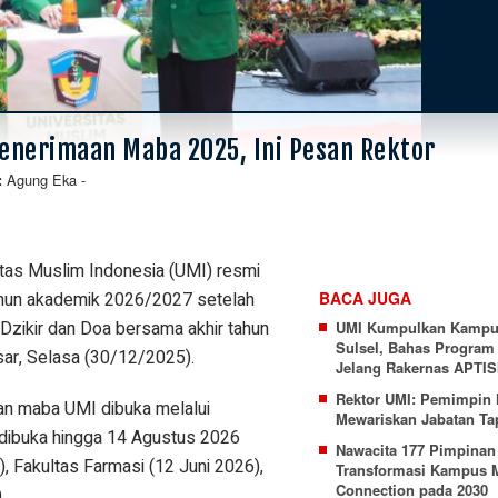
Penerimaan Maba 2025, Ini Pesan Rektor
Agung Eka
-
:
tas Muslim Indonesia (UMI) resmi
hun akademik 2026/2027 setelah
BACA JUGA
 Dzikir dan Doa bersama akhir tahun
UMI Kumpulkan Kampus
Sulsel, Bahas Program 
sar, Selasa (30/12/2025).
Jelang Rakernas APTIS
Rektor UMI: Pemimpin 
an maba UMI dibuka melalui
Mewariskan Jabatan Ta
dibuka hingga 14 Agustus 2026
Nawacita 177 Pimpinan
), Fakultas Farmasi (12 Juni 2026),
Transformasi Kampus M
Connection pada 2030
.