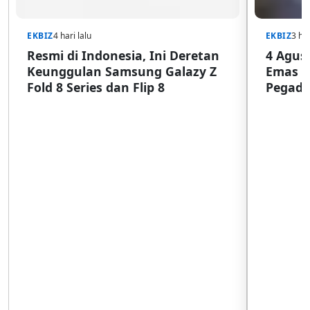
EKBIZ
4 hari lalu
EKBIZ
3 har
Resmi di Indonesia, Ini Deretan
4 Agust
Keunggulan Samsung Galazy Z
Emas G
Fold 8 Series dan Flip 8
Pegada
SulSel