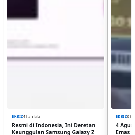
EKBIZ
4 hari lalu
EKBIZ
3 har
Resmi di Indonesia, Ini Deretan
4 Agust
Keunggulan Samsung Galazy Z
Emas G