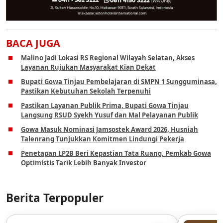
BACA JUGA
Malino Jadi Lokasi RS Regional Wilayah Selatan, Akses
Layanan Rujukan Masyarakat Kian Dekat
Bupati Gowa Tinjau Pembelajaran di SMPN 1 Sungguminasa,
Pastikan Kebutuhan Sekolah Terpenuhi
Pastikan Layanan Publik Prima, Bupati Gowa Tinjau
Langsung RSUD Syekh Yusuf dan Mal Pelayanan Publik
Gowa Masuk Nominasi Jamsostek Award 2026, Husniah
Talenrang Tunjukkan Komitmen Lindungi Pekerja
Penetapan LP2B Beri Kepastian Tata Ruang, Pemkab Gowa
Optimistis Tarik Lebih Banyak Investor
Berita Terpopuler