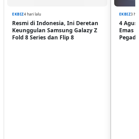
EKBIZ
4 hari lalu
EKBIZ
3 har
Resmi di Indonesia, Ini Deretan
4 Agust
Keunggulan Samsung Galazy Z
Emas G
Fold 8 Series dan Flip 8
Pegada
SulSel