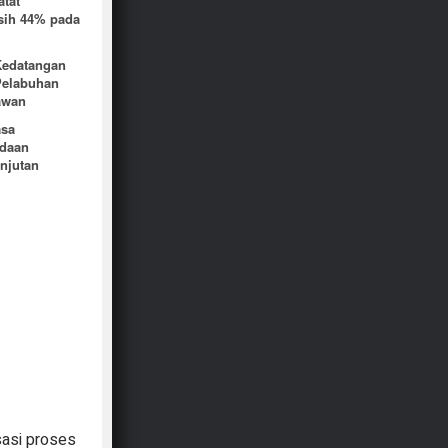
atat
sih 44% pada
Kedatangan
Pelabuhan
awan
asa
daan
njutan
sasi proses