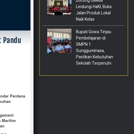
Dorong UMKM
Lindungi HaKI, Buka
Jalan Produk Lokal
Naik Kelas
Bupati Gowa Tinjau
Pembelajaran di
t Pandu
SMPN 1
Sungguminasa,
Pastikan Kebutuhan
Sekolah Terpenuhi
andar Perdana
abuhan
agement
a Maritim
gan