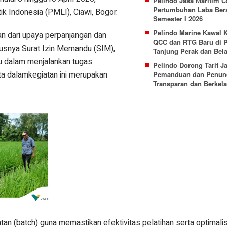
Pelindo Jasa Maritim C
Pertumbuhan Laba Ber
k Indonesia (PMLI), Ciawi, Bogor.
Semester I 2026
Pelindo Marine Kawal 
an dari upaya perpanjangan dan
QCC dan RTG Baru di 
susnya Surat Izin Memandu (SIM),
Tanjung Perak dan Bel
du dalam menjalankan tugas
Pelindo Dorong Tarif J
ta dalamkegiatan ini merupakan
Pemanduan dan Penun
Transparan dan Berkela
atan (batch) guna memastikan efektivitas pelatihan serta optimali