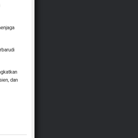
i
menjaga
rbarudi
ngkatkan
sien, dan