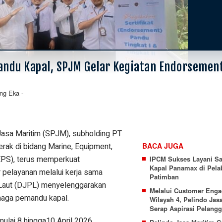
ndu Kapal, SPJM Gelar Kegiatan Endorsemen
ng Eka
-
asa Maritim (SPJM), subholding PT
rak di bidang Marine, Equipment,
BACA JUGA
MEPS), terus memperkuat
IPCM Sukses Layani S
Kapal Panamax di Pel
pelayanan melalui kerja sama
Patimban
 Laut (DJPL) menyelenggarakan
Melalui Customer Eng
naga pemandu kapal.
Wilayah 4, Pelindo Jas
Serap Aspirasi Pelang
mulai 8 hingga10 April 2026,