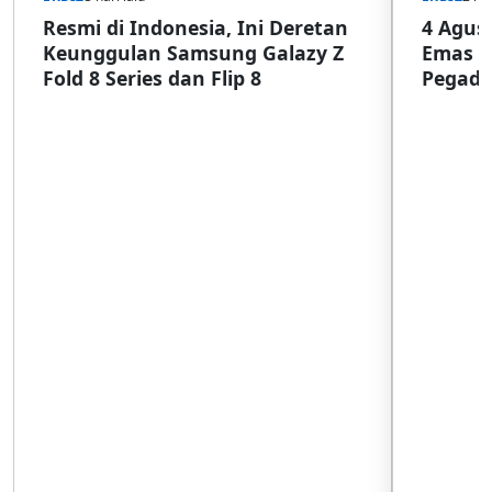
Resmi di Indonesia, Ini Deretan
4 Agust
Keunggulan Samsung Galazy Z
Emas G
Fold 8 Series dan Flip 8
Pegada
SulSel