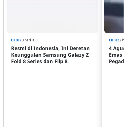
EKBIZ
3 hari lalu
EKBIZ
2 har
Resmi di Indonesia, Ini Deretan
4 Agust
Keunggulan Samsung Galazy Z
Emas G
Fold 8 Series dan Flip 8
Pegada
SulSel