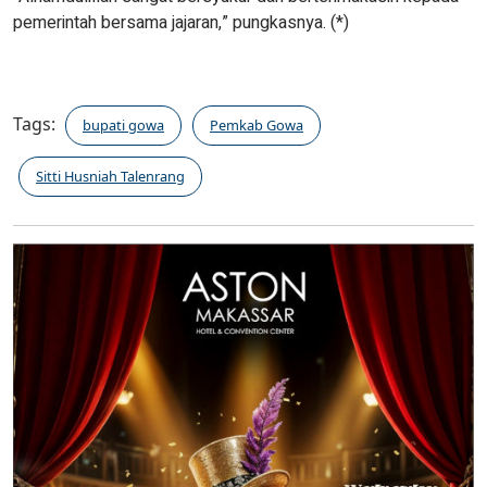
pemerintah bersama jajaran,” pungkasnya. (*)
Tags:
bupati gowa
Pemkab Gowa
Sitti Husniah Talenrang