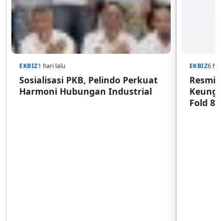
EKBIZ
1 hari lalu
EKBIZ
6 har
Sosialisasi PKB, Pelindo Perkuat
Resmi d
Harmoni Hubungan Industrial
Keungg
Fold 8 