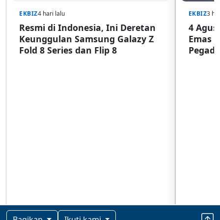
EKBIZ
4 hari lalu
EKBIZ
3 har
Resmi di Indonesia, Ini Deretan
4 Agust
Keunggulan Samsung Galazy Z
Emas G
Fold 8 Series dan Flip 8
Pegada
SulSel
Bagikan
Ikuti kami