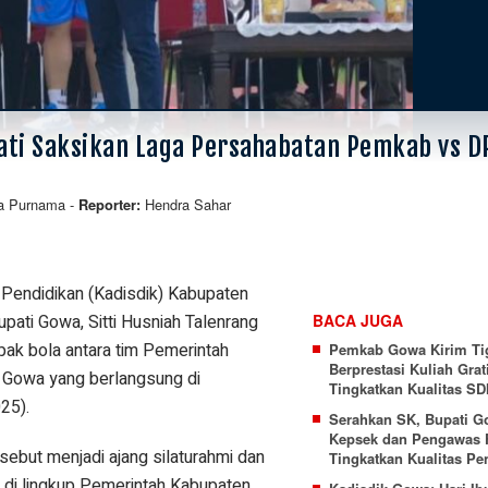
ati Saksikan Laga Persahabatan Pemkab vs 
ta Purnama
-
Hendra Sahar
Reporter:
 Pendidikan (Kadisdik) Kabupaten
pati Gowa, Sitti Husniah Talenrang
BACA JUGA
ak bola antara tim Pemerintah
Pemkab Gowa Kirim Ti
Berprestasi Kuliah Grat
Gowa yang berlangsung di
Tingkatkan Kualitas S
25).
Serahkan SK, Bupati G
Kepsek dan Pengawas 
sebut menjadi ajang silaturahmi dan
Tingkatkan Kualitas Pe
di lingkup Pemerintah Kabupaten