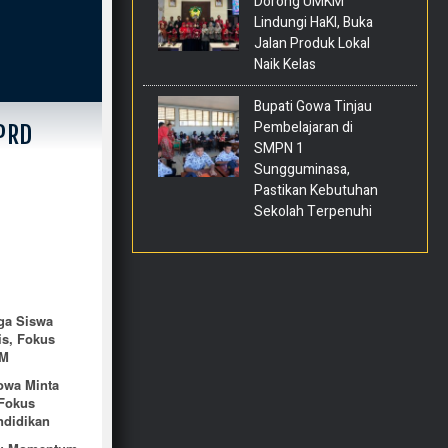
Dorong UMKM
Lindungi HaKI, Buka
Jalan Produk Lokal
Naik Kelas
Bupati Gowa Tinjau
Pembelajaran di
DPRD
SMPN 1
Sungguminasa,
Pastikan Kebutuhan
Sekolah Terpenuhi
ga Siswa
is, Fokus
DM
owa Minta
Fokus
ndidikan