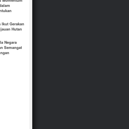
Ibu Momentum
 dalam
ntukan
 Ikut Gerakan
ijauan Hutan
la Negara
n Semangat
ungan