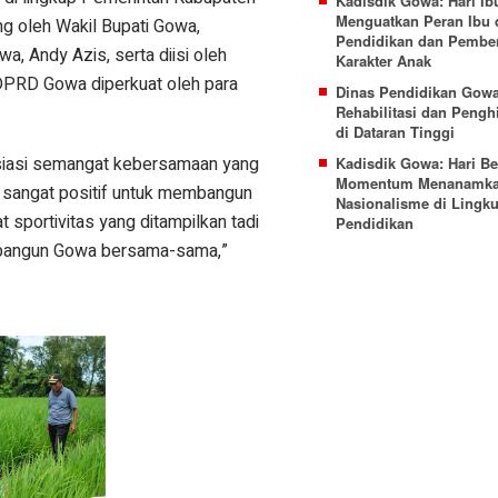
Kadisdik Gowa: Hari 
Menguatkan Peran Ibu
g oleh Wakil Bupati Gowa,
Pendidikan dan Pembe
 Andy Azis, serta diisi oleh
Karakter Anak
DPRD Gowa diperkuat oleh para
Dinas Pendidikan Gowa
Rehabilitasi dan Pengh
di Dataran Tinggi
siasi semangat kebersamaan yang
Kadisdik Gowa: Hari Be
Momentum Menanamka
ni sangat positif untuk membangun
Nasionalisme di Lingk
 sportivitas yang ditampilkan tadi
Pendidikan
bangun Gowa bersama-sama,”