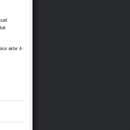
kuat
tuk
or akhir 4-