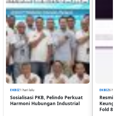
EKBIZ
1 hari lalu
EKBIZ
6 har
Sosialisasi PKB, Pelindo Perkuat
Resmi d
Harmoni Hubungan Industrial
Keungg
Fold 8 