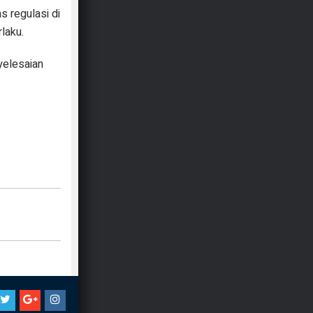
s regulasi di
laku.
yelesaian