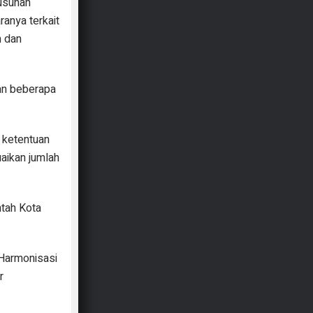
Susunan
ranya terkait
n dan
gan beberapa
n ketentuan
aikan jumlah
ntah Kota
Harmonisasi
r