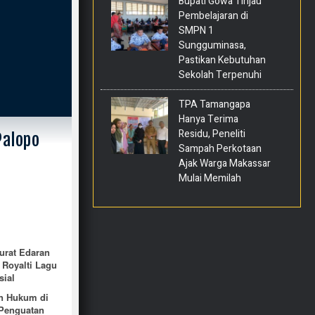
Bupati Gowa Tinjau
Pembelajaran di
SMPN 1
Sungguminasa,
Pastikan Kebutuhan
Sekolah Terpenuhi
TPA Tamangapa
Hanya Terima
Residu, Peneliti
Palopo
Sampah Perkotaan
Ajak Warga Makassar
Mulai Memilah
urat Edaran
Royalti Lagu
sial
n Hukum di
 Penguatan