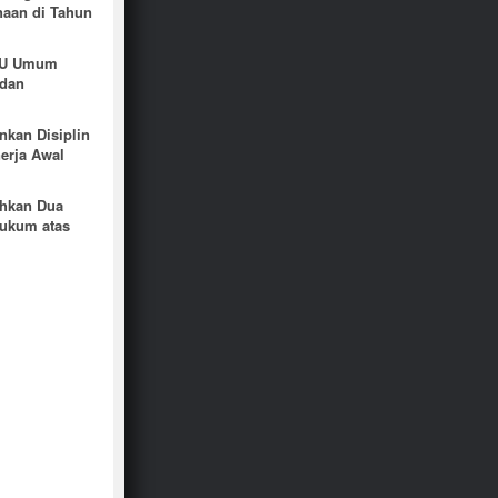
naan di Tahun
 TU Umum
 dan
kan Disiplin
erja Awal
hkan Dua
Hukum atas