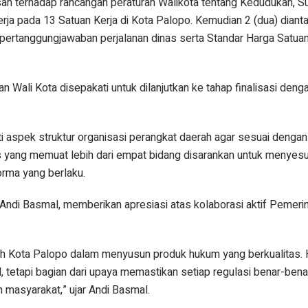
san terhadap rancangan peraturan Walikota tentang Kedudukan, 
rja pada 13 Satuan Kerja di Kota Palopo. Kemudian 2 (dua) dianta
pertanggungjawaban perjalanan dinas serta Standar Harga Satua
an Wali Kota disepakati untuk dilanjutkan ke tahap finalisasi den
ti aspek struktur organisasi perangkat daerah agar sesuai denga
yang memuat lebih dari empat bidang disarankan untuk menyesu
orma yang berlaku.
ndi Basmal, memberikan apresiasi atas kolaborasi aktif Pemeri
h Kota Palopo dalam menyusun produk hukum yang berkualitas. 
, tetapi bagian dari upaya memastikan setiap regulasi benar-bena
masyarakat,” ujar Andi Basmal.