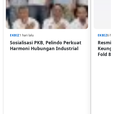
EKBIZ
1 hari lalu
EKBIZ
6 har
Sosialisasi PKB, Pelindo Perkuat
Resmi d
Harmoni Hubungan Industrial
Keungg
Fold 8 