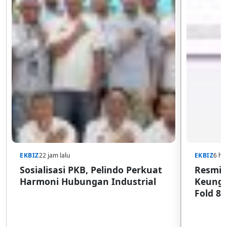
EKBIZ
22 jam lalu
EKBIZ
6 har
Sosialisasi PKB, Pelindo Perkuat
Resmi d
Harmoni Hubungan Industrial
Keungg
Fold 8 