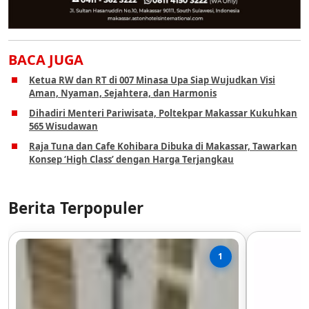
BACA JUGA
Ketua RW dan RT di 007 Minasa Upa Siap Wujudkan Visi
Aman, Nyaman, Sejahtera, dan Harmonis
Dihadiri Menteri Pariwisata, Poltekpar Makassar Kukuhkan
565 Wisudawan
Raja Tuna dan Cafe Kohibara Dibuka di Makassar, Tawarkan
Konsep ‘High Class’ dengan Harga Terjangkau
Berita Terpopuler
1