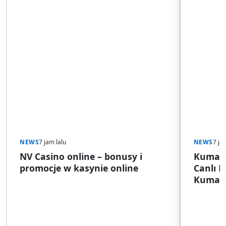
NEWS
7 jam lalu
NEWS
7 ja
NV Casino online – bonusy i
Kumar S
promocje w kasynie online
Canlı 
Kumar S