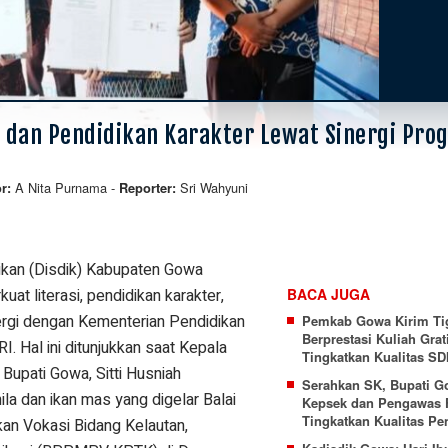
i dan Pendidikan Karakter Lewat Sinergi Pro
A Nita Purnama
-
Sri Wahyuni
or:
Reporter:
ikan (Disdik) Kabupaten Gowa
 literasi, pendidikan karakter,
BACA JUGA
nergi dengan Kementerian Pendidikan
Pemkab Gowa Kirim Ti
Berprestasi Kuliah Grat
 Hal ini ditunjukkan saat Kepala
Tingkatkan Kualitas S
Bupati Gowa, Sitti Husniah
Serahkan SK, Bupati G
ila dan ikan mas yang digelar Balai
Kepsek dan Pengawas 
Tingkatkan Kualitas Pe
n Vokasi Bidang Kelautan,