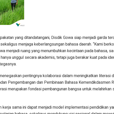
akatan yang ditandatangani, Disdik Gowa siap menjadi garda te
sekaligus menjaga keberlangsungan bahasa daerah. “Kami berk
owa menjadi ruang yang menumbuhkan kecintaan pada bahasa, sas
 hanya unggul secara akademis, tetapi juga berakar kuat pada iden
 tegasnya.
a menegaskan pentingnya kolaborasi dalam meningkatkan literasi
 Badan Pengembangan dan Pembinaan Bahasa Kemendikdasmen RI
erasi merupakan fondasi pembangunan bangsa untuk melahirkan
an kerja sama ini dapat menjadi model implementasi pendidikan y
 pelestarian bahasa, sekaligus mendukung visi nasional dalam mew