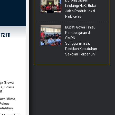
Dorong UMKM
Lindungi HaKI, Buka
Jalan Produk Lokal
Naik Kelas
Bupati Gowa Tinjau
Pembelajaran di
gram
SMPN 1
Sungguminasa,
Pastikan Kebutuhan
Sekolah Terpenuhi
ga Siswa
is, Fokus
DM
owa Minta
Fokus
ndidikan