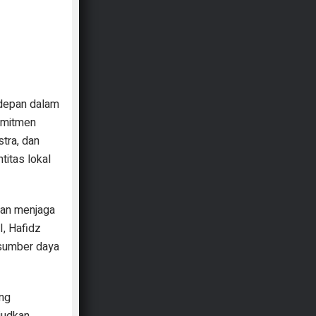
rdepan dalam
omitmen
tra, dan
titas lokal
 dan menjaga
, Hafidz
 sumber daya
ang
ujudkan