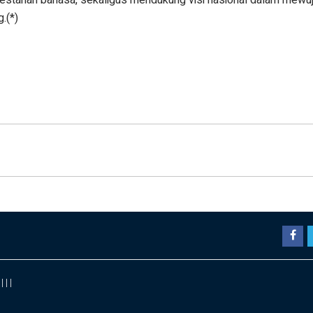
.(*)
|
|
|
|