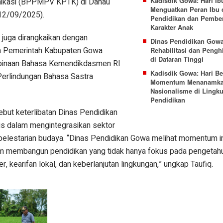
Kadisdik Gowa: Hari 
unikasi (BPPMPV KPTK) di Danau
Menguatkan Peran Ibu
12/09/2025).
Pendidikan dan Pembe
Karakter Anak
t juga dirangkaikan dengan
Dinas Pendidikan Gowa
a Pemerintah Kabupaten Gowa
Rehabilitasi dan Pengh
di Dataran Tinggi
inaan Bahasa Kemendikdasmen RI
Kadisdik Gowa: Hari Be
erlindungan Bahasa Sastra
Momentum Menanamka
Nasionalisme di Lingk
Pendidikan
but keterlibatan Dinas Pendidikan
gis dalam mengintegrasikan sektor
 pelestarian budaya. “Dinas Pendidikan Gowa melihat momentum i
lam membangun pendidikan yang tidak hanya fokus pada pengetah
ter, kearifan lokal, dan keberlanjutan lingkungan,” ungkap Taufiq.