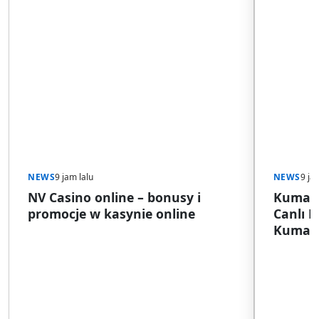
NEWS
9 jam lalu
NEWS
9 ja
NV Casino online – bonusy i
Kumar S
promocje w kasynie online
Canlı 
Kumar S