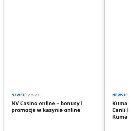
NEWS
10 jam lalu
NEWS
10 j
NV Casino online – bonusy i
Kumar S
promocje w kasynie online
Canlı 
Kumar S