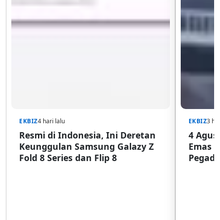
EKBIZ
4 hari lalu
EKBIZ
3 har
Resmi di Indonesia, Ini Deretan
4 Agust
Keunggulan Samsung Galazy Z
Emas G
Fold 8 Series dan Flip 8
Pegada
SulSel