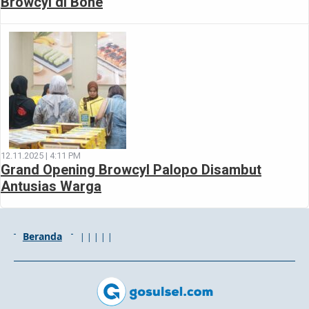
Browcyl di Bone
12.11.2025 | 4:11 PM
Grand Opening Browcyl Palopo Disambut
Antusias Warga
Beranda
|
|
|
|
|