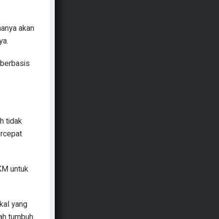
hanya akan
ya.
 berbasis
h tidak
ercepat
KM untuk
kal yang
rah tumbuh