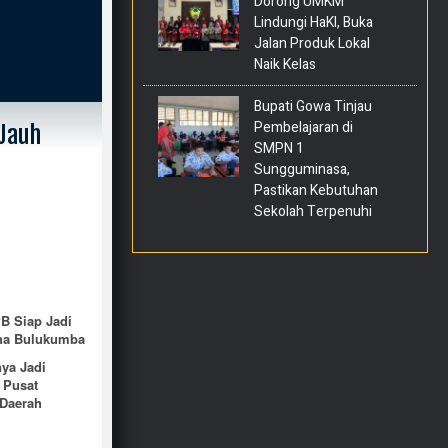
Dorong UMKM
Lindungi HaKI, Buka
Jalan Produk Lokal
Naik Kelas
Bupati Gowa Tinjau
Pembelajaran di
Jauh
SMPN 1
Sungguminasa,
Pastikan Kebutuhan
Sekolah Terpenuhi
B Siap Jadi
ha Bulukumba
ya Jadi
 Pusat
 Daerah