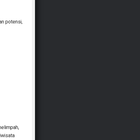
n potensi,
melimpah,
iwisata