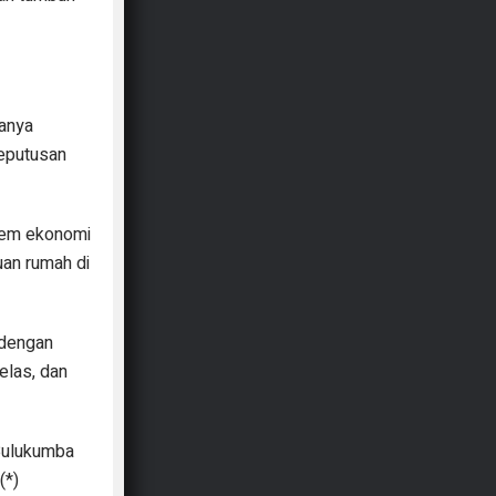
hanya
keputusan
stem ekonomi
uan rumah di
 dengan
elas, dan
 Bulukumba
(*)