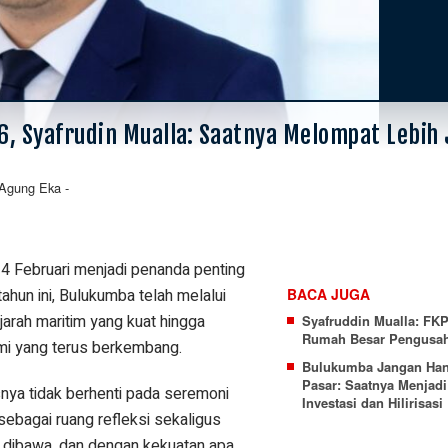
, Syafrudin Mualla: Saatnya Melompat Lebih 
Agung Eka
-
Februari menjadi penanda penting
ahun ini, Bulukumba telah melalui
BACA JUGA
arah maritim yang kuat hingga
Syafruddin Mualla: FKP
Rumah Besar Pengusa
mi yang terus berkembang.
Bulukumba Jangan Han
Pasar: Saatnya Menjadi
snya tidak berhenti pada seremoni
Investasi dan Hilirisasi
sebagai ruang refleksi sekaligus
 dibawa, dan dengan kekuatan apa