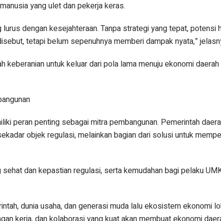
manusia yang ulet dan pekerja keras.
 lurus dengan kesejahteraan. Tanpa strategi yang tepat, potensi 
disebut, tetapi belum sepenuhnya memberi dampak nyata,” jelasn
lah keberanian untuk keluar dari pola lama menuju ekonomi daerah
mbangunan
liki peran penting sebagai mitra pembangunan. Pemerintah daera
 sekadar objek regulasi, melainkan bagian dari solusi untuk memp
sehat dan kepastian regulasi, serta kemudahan bagi pelaku UM
rintah, dunia usaha, dan generasi muda lalu ekosistem ekonomi lo
ngan kerja, dan kolaborasi yang kuat akan membuat ekonomi dae