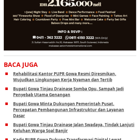
BACA JUGA
Rehabilitasi Kantor PUPR Gowa Resmi Diresmikan,
Wujudkan Lingkungan Kerja Nyaman dan Tertib
Bupati Gowa Tinjau Drainase Somba Opu, Sampah Jadi
Penyebab Utama Genangan
Bupati Gowa Minta Dukungan Pemerintah Pusat,
Percepatan Pembangunan Infrastruktur dan Layanan
Dasar
Bupati Gowa Tinjau Drainase Jalan Swadaya, Tindak Lanjuti
Keluhan Warga Soal Banjir
Kadis PUPR Gowa Dukung Transformasi Digital Lewat