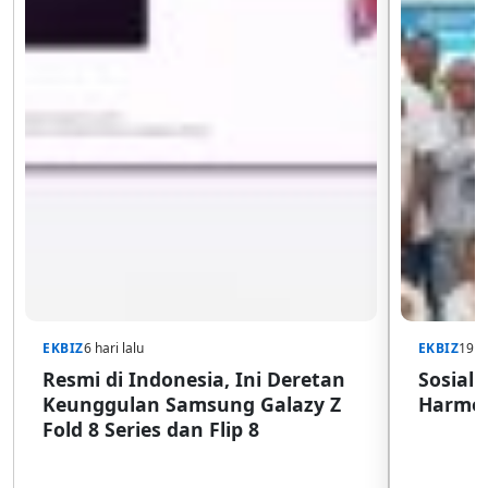
EKBIZ
6 hari lalu
EKBIZ
19 j
Resmi di Indonesia, Ini Deretan
Sosiali
Keunggulan Samsung Galazy Z
Harmon
Fold 8 Series dan Flip 8