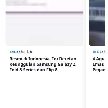
EKBIZ
5 hari lalu
EKBIZ
5 har
Resmi di Indonesia, Ini Deretan
4 Agust
Keunggulan Samsung Galazy Z
Emas G
Fold 8 Series dan Flip 8
Pegada
SulSel