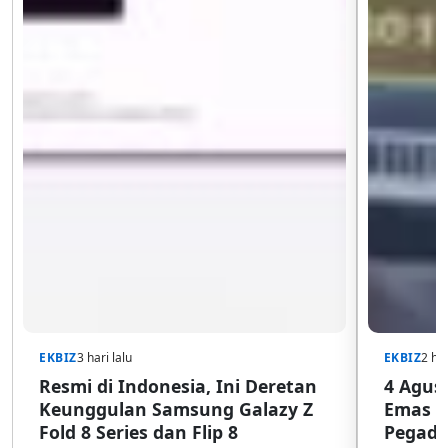
EKBIZ
3 hari lalu
EKBIZ
2 har
Resmi di Indonesia, Ini Deretan
4 Agust
Keunggulan Samsung Galazy Z
Emas G
Fold 8 Series dan Flip 8
Pegada