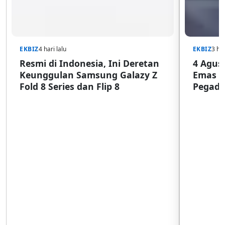
EKBIZ
4 hari lalu
EKBIZ
3 har
Resmi di Indonesia, Ini Deretan
4 Agust
Keunggulan Samsung Galazy Z
Emas G
Fold 8 Series dan Flip 8
Pegada
SulSel