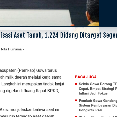
sasi Aset Tanah, 1.224 Bidang Ditarget Sege
 Nita Purnama
-
abupaten (Pemkab) Gowa terus
ah milik daerah melalui kerja sama
BACA JUGA
Langkah ini merupakan tindak lanjut
Sekda Gowa Dorong TP
Cepat, Empat Strategi 
ang digelar di Ruang Rapat BPKD,
Inflasi Jadi Fokus
.
Pemkab Gowa Gandeng 
Sistem Pembayaran Dig
zis, menjelaskan bahwa saat ini
Dongkrak PAD
yeluruh terhadap aset daerah,