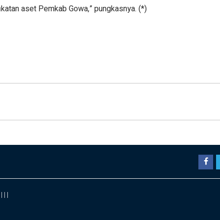
fikatan aset Pemkab Gowa,” pungkasnya. (*)
|
|
|
|