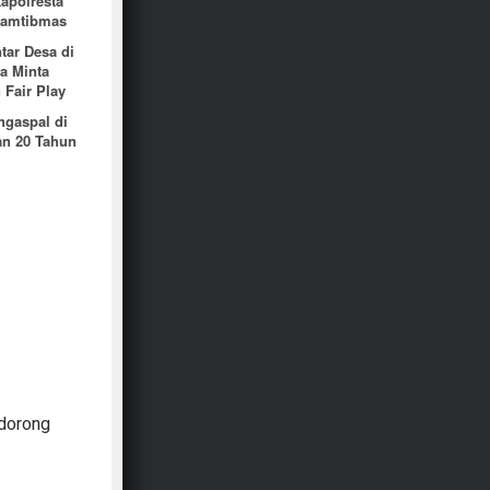
polresta
 Kamtibmas
ar Desa di
a Minta
Fair Play
gaspal di
an 20 Tahun
ndorong