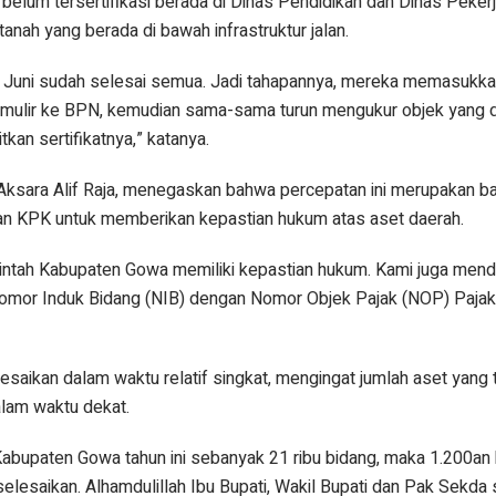
 belum tersertifikasi berada di Dinas Pendidikan dan Dinas Peke
anah yang berada di bawah infrastruktur jalan.
an Juni sudah selesai semua. Jadi tahapannya, mereka memasukka
rmulir ke BPN, kemudian sama-sama turun mengukur objek yang 
itkan sertifikatnya,” katanya.
 Aksara Alif Raja, menegaskan bahwa percepatan ini merupakan ba
an KPK untuk memberikan kepastian hukum atas aset daerah.
intah Kabupaten Gowa memiliki kepastian hukum. Kami juga men
Nomor Induk Bidang (NIB) dengan Nomor Objek Pajak (NOP) Paja
elesaikan dalam waktu relatif singkat, mengingat jumlah aset yang 
lam waktu dekat.
abupaten Gowa tahun ini sebanyak 21 ribu bidang, maka 1.200an
selesaikan. Alhamdulillah Ibu Bupati, Wakil Bupati dan Pak Sekda