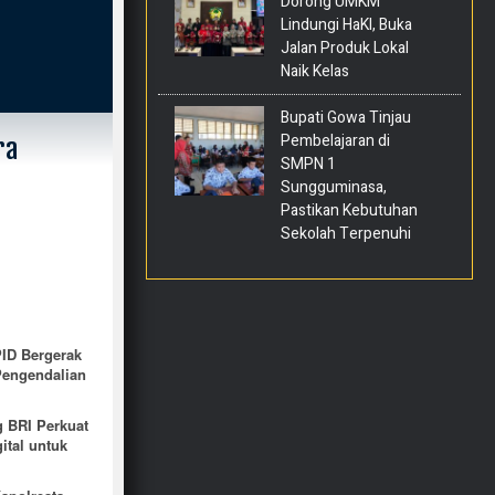
Dorong UMKM
Lindungi HaKI, Buka
Jalan Produk Lokal
Naik Kelas
Bupati Gowa Tinjau
Pembelajaran di
ra
SMPN 1
Sungguminasa,
Pastikan Kebutuhan
Sekolah Terpenuhi
ID Bergerak
Pengendalian
BRI Perkuat
ital untuk