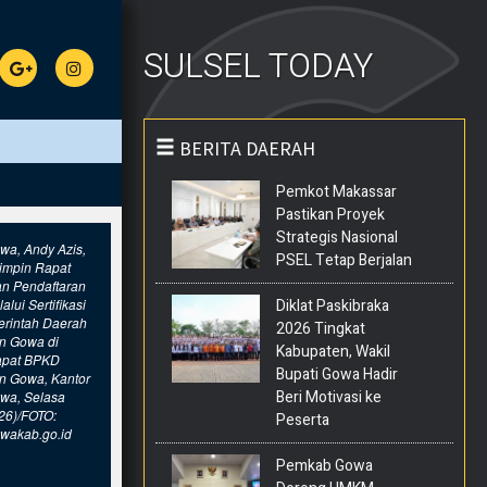
SULSEL TODAY
BERITA DAERAH
Pemkot Makassar
Pastikan Proyek
Strategis Nasional
wa, Andy Azis,
PSEL Tetap Berjalan
impin Rapat
an Pendaftaran
lui Sertifikasi
Diklat Paskibraka
erintah Daerah
2026 Tingkat
n Gowa di
Kabupaten, Wakil
apat BPKD
Bupati Gowa Hadir
n Gowa, Kantor
Beri Motivasi ke
wa, Selasa
26)/FOTO:
Peserta
wakab.go.id
Pemkab Gowa