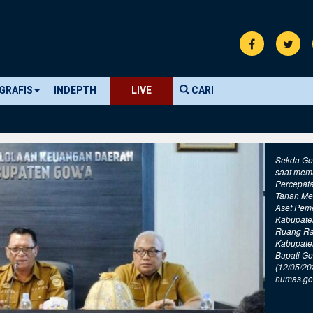
GRAFIS
INDEPTH
LIVE
CARI
Sekda Go
saat mem
Percepat
Tanah Mela
Aset Pem
Kabupate
Ruang R
Kabupate
Bupati Go
(12/05/20
humas.go