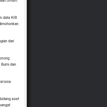
rjaan Umum.
n data KIB
dimohonkan.
gian dari
dorong
k Bumi dan
tersisa
 bidang aset
 sangat