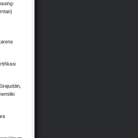
masing-
imtan)
karena
tifikasi
irajuddin,
emiliki
ara