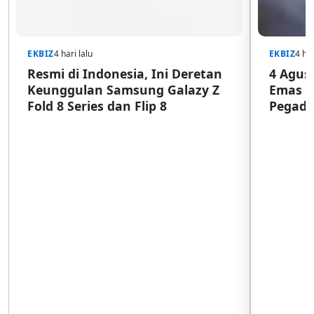
EKBIZ
4 hari lalu
EKBIZ
4 har
Resmi di Indonesia, Ini Deretan
4 Agust
Keunggulan Samsung Galazy Z
Emas G
Fold 8 Series dan Flip 8
Pegada
SulSel