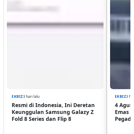
EKBIZ
3 hari lalu
EKBIZ
3 har
Resmi di Indonesia, Ini Deretan
4 Agust
Keunggulan Samsung Galazy Z
Emas G
Fold 8 Series dan Flip 8
Pegada
SulSel