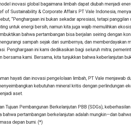
model inovasi global bagaimana limbah dapat diubah menjadi ener
ef of Sustainability & Corporate Affairs PT Vale Indonesia, men
ut, “Penghargaan ini bukan sekadar apresiasi, tetapi panggilan 
ting untuk energi bersih, namun kita juga wajib memulihkan ekos
mbuktikan bahwa pertambangan bisa berjalan seiring dengan kon
, mengurangi sampah sejak dari sumbernya, dan memberdayakan 
si. Penghargaan ini kami dedikasikan bagi seluruh mitra; pemerint
an bersama kami. Bersama, kita tunjukkan bahwa keberlanjutan buk
gaman hayati dan inovasi pengelolaan limbah, PT Vale menjawab d
nyeimbangkan kebutuhan mineral kritis dengan perlindungan eko
njadi aset.
 dan Tujuan Pembangunan Berkelanjutan PBB (SDGs), keberhasilan 
a bahwa pertambangan berkelanjutan adalah mungkin—dan bahwa 
 masa depan bumi. (*)