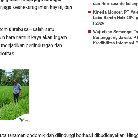
dan Hilirisasi Berkelan
njaga keanekaragaman hayati, dan
Kinerja Moncer, PT Val
Laba Bersih Naik 39% 
I 2026
stem ultrabasa—salah satu
Wujudkan Semangat T
skin hara namun kaya akan logam
Bertanggung Jawab, PT
Kredibilitas Informasi 
e menjadikan perlindungan dan
ioritas.
 juta tanaman endemik dan dilindungi berhasil dibudidayakan. Hing