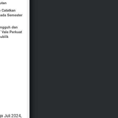
jutan
e Catatkan
pada Semester
angguh dan
 Vale Perkuat
Publik
ga Juli 2024,