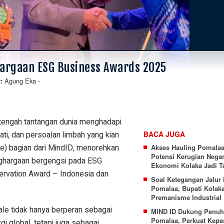
hargaan ESG Business Awards 2025
Agung Eka
-
r:
tengah tantangan dunia menghadapi
ati, dan persoalan limbah yang kian
BACA JUGA
e) bagian dari MindID, menorehkan
Akses Hauling Pomalaa
Potensi Kerugian Nega
nghargaan bergengsi pada ESG
Ekonomi Kolaka Jadi T
ervation Award – Indonesia dan
Soal Ketegangan Jalur 
Pomalaa, Bupati Kolak
Premanisme Industrial
e tidak hanya berperan sebagai
MIND ID Dukung Penuh 
Pomalaa, Perkuat Kepas
gi global, tetapi juga sebagai