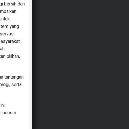
gi bersih dan
yampaikan
untuk
istem yang
servasi:
masyarakat
ah,
an pilihan,
ua tantangan
logi, serta
ini
industri