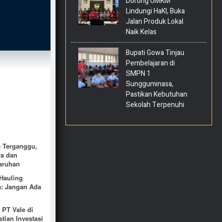
Dorong UMKM
Lindungi HaKI, Buka
Jalan Produk Lokal
Naik Kelas
Bupati Gowa Tinjau
Pembelajaran di
SMPN 1
Sungguminasa,
Pastikan Kebutuhan
Sekolah Terpenuhi
 Terganggu,
ra dan
aruhan
Hauling
a: Jangan Ada
PT Vale di
tian Investasi