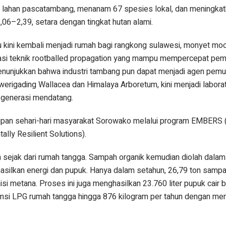
re lahan pascatambang, menanam 67 spesies lokal, dan meningka
06–2,39, setara dengan tingkat hutan alami.
 kini kembali menjadi rumah bagi rangkong sulawesi, monyet moo
asi teknik rootballed propagation yang mampu mempercepat pemu
enunjukkan bahwa industri tambang pun dapat menjadi agen pemu
werigading Wallacea dan Himalaya Arboretum, kini menjadi laborat
i generasi mendatang.
dupan sehari-hari masyarakat Sorowako melalui program EMBERS
lly Resilient Solutions).
sejak dari rumah tangga. Sampah organik kemudian diolah dalam
hasilkan energi dan pupuk. Hanya dalam setahun, 26,79 ton sampa
isi metana. Proses ini juga menghasilkan 23.760 liter pupuk cair b
umsi LPG rumah tangga hingga 876 kilogram per tahun dengan m