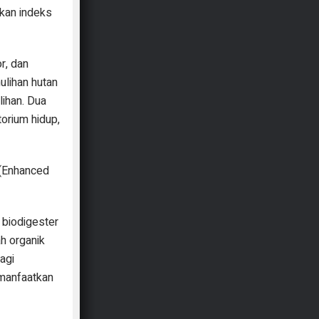
tkan indeks
r, dan
lihan hutan
lihan. Dua
orium hidup,
 (Enhanced
 biodigester
h organik
agi
emanfaatkan