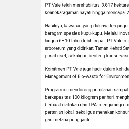
PT Vale telah merehabilitasi 3.817 hekta
keanekaragaman hayati hingga mencapai 2,
Hasilnya, kawasan yang dulunya terganggu
beragam spesies kupu-kupu. Melalui inov
hingga 6–10 tahun lebih cepat, PT Vale m
arboretum yang didirikan; Taman Kehati Sa
pusat riset, sekaligus benteng konservas
Komitmen PT Vale juga hadir dalam kehi
Management of Bio-waste for Environmenta
Program ini mendorong pemilahan sampah 
berkapasitas 100 kilogram per hari, meng
berhasil dialihkan dari TPA, mengurangi em
pertanian lokal, sekaligus menekan kons
gas metana pengganti.