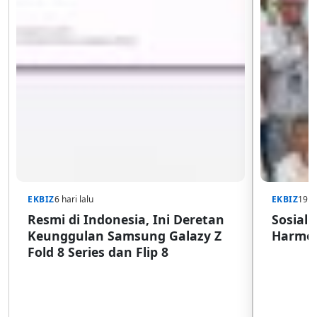
EKBIZ
6 hari lalu
EKBIZ
19 j
Resmi di Indonesia, Ini Deretan
Sosiali
Keunggulan Samsung Galazy Z
Harmon
Fold 8 Series dan Flip 8