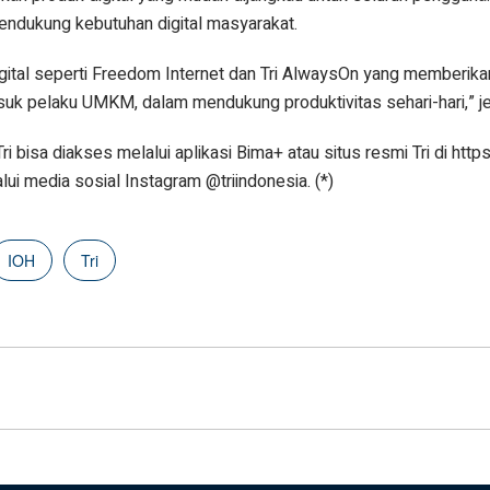
endukung kebutuhan digital masyarakat.
gital seperti Freedom Internet dan Tri AlwaysOn yang memberika
asuk pelaku UMKM, dalam mendukung produktivitas sehari-hari,” j
i bisa diakses melalui aplikasi Bima+ atau situs resmi Tri di https:/
alui media sosial Instagram @triindonesia. (*)
IOH
Tri