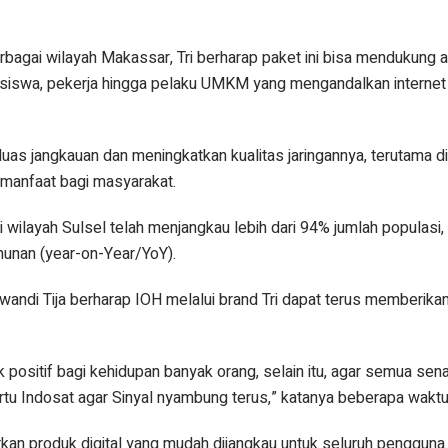
rbagai wilayah Makassar, Tri berharap paket ini bisa mendukung a
ahasiswa, pekerja hingga pelaku UMKM yang mengandalkan internet
luas jangkauan dan meningkatkan kualitas jaringannya, terutama d
anfaat bagi masyarakat.
i wilayah Sulsel telah menjangkau lebih dari 94% jumlah populasi
hunan (year-on-Year/YoY).
andi Tija berharap IOH melalui brand Tri dapat terus memberikan
positif bagi kehidupan banyak orang, selain itu, agar semua sen
rtu Indosat agar Sinyal nyambung terus,” katanya beberapa waktu 
arkan produk digital yang mudah dijangkau untuk seluruh pengguna.