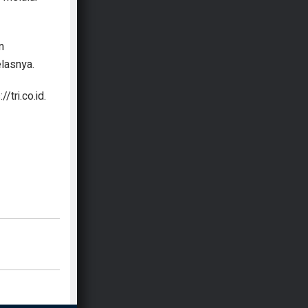
n
elasnya.
/tri.co.id.