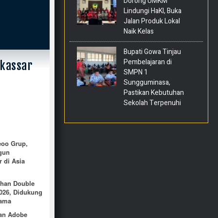
Dorong UMKM
Lindungi HaKI, Buka
Jalan Produk Lokal
Naik Kelas
Bupati Gowa Tinjau
Pembelajaran di
akassar
SMPN 1
Sungguminasa,
Pastikan Kebutuhan
Sekolah Terpenuhi
eoo Grup,
gun
r di Asia
uhan Double
2026, Didukung
tama
dan Adobe