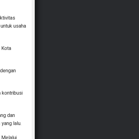
ktivitas
 untuk usaha
i Kota
, dengan
 kontribusi
ang dan
yang lalu.
 Melalui