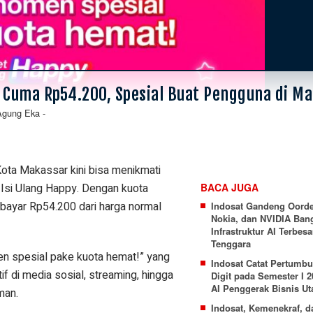
 Cuma Rp54.200, Spesial Buat Pengguna di M
Agung Eka
-
ta Makassar kini bisa menikmati
t Isi Ulang Happy. Dengan kuota
BACA JUGA
bayar Rp54.200 dari harga normal
Indosat Gandeng Oord
Nokia, dan NVIDIA Ban
Infrastruktur AI Terbesa
Tenggara
 spesial pake kuota hemat!” yang
Indosat Catat Pertumb
 di media sosial, streaming, hingga
Digit pada Semester I 
AI Penggerak Bisnis U
man.
Indosat, Kemenekraf, 