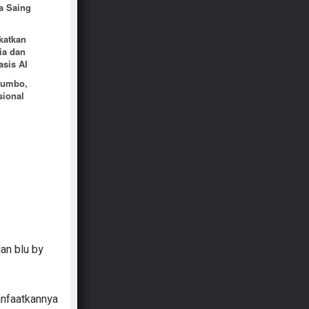
a Saing
katkan
ia dan
asis AI
 Jumbo,
sional
dan blu by
anfaatkannya