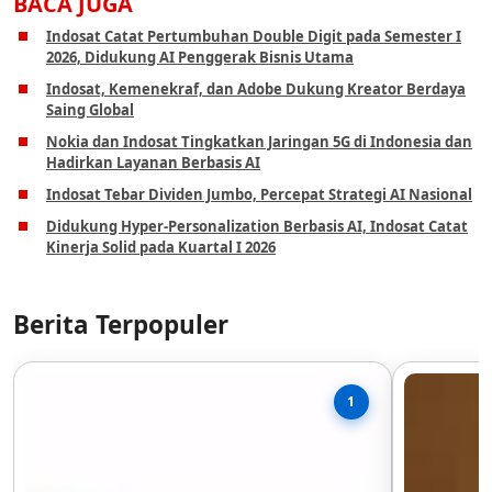
BACA JUGA
Indosat Catat Pertumbuhan Double Digit pada Semester I
2026, Didukung AI Penggerak Bisnis Utama
Indosat, Kemenekraf, dan Adobe Dukung Kreator Berdaya
Saing Global
Nokia dan Indosat Tingkatkan Jaringan 5G di Indonesia dan
Hadirkan Layanan Berbasis AI
Indosat Tebar Dividen Jumbo, Percepat Strategi AI Nasional
Didukung Hyper-Personalization Berbasis AI, Indosat Catat
Kinerja Solid pada Kuartal I 2026
Berita Terpopuler
1