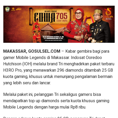
MAKASSAR, GOSULSEL.COM
– Kabar gembira bagi para
gamer Mobile Legends di Makassar. Indosat Ooredoo
Hutchison (IOH) melalui brand Tri menghadirkan paket terbaru
H3RO Pro, yang menawarkan 296 diamonds ditambah 25 GB
kuota gaming, khusus untuk menunjang pengalaman bermain
yang lebih seru dan lancar.
Melalui paket ini, pelanggan Tri sekaligus gamers bisa
mendapatkan top up diamonds serta kuota khusus gaming
Mobile Legends dengan harga mulai Rp8 ribu.