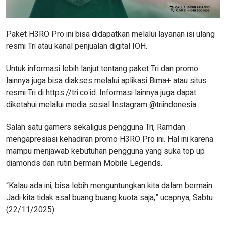
Paket H3RO Pro ini bisa didapatkan melalui layanan isi ulang
resmi Tri atau kanal penjualan digital IOH.
Untuk informasi lebih lanjut tentang paket Tri dan promo
lainnya juga bisa diakses melalui aplikasi Bima+ atau situs
resmi Tri di https://tri.co.id. Informasi lainnya juga dapat
diketahui melalui media sosial Instagram @triindonesia.
Salah satu gamers sekaligus pengguna Tri, Ramdan
mengapresiasi kehadiran promo H3RO Pro ini. Hal ini karena
mampu menjawab kebutuhan pengguna yang suka top up
diamonds dan rutin bermain Mobile Legends.
“Kalau ada ini, bisa lebih menguntungkan kita dalam bermain.
Jadi kita tidak asal buang buang kuota saja,” ucapnya, Sabtu
(22/11/2025).