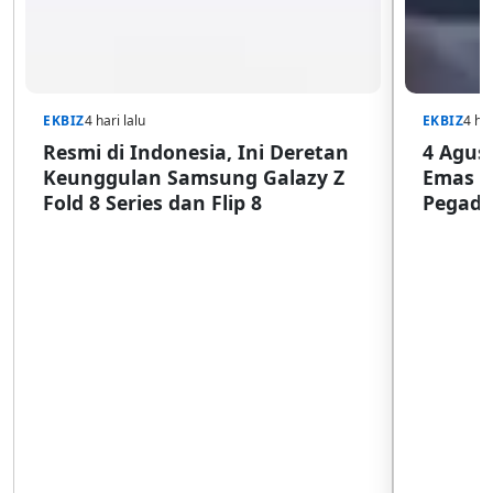
EKBIZ
4 hari lalu
EKBIZ
4 har
Resmi di Indonesia, Ini Deretan
4 Agust
Keunggulan Samsung Galazy Z
Emas G
Fold 8 Series dan Flip 8
Pegada
SulSel