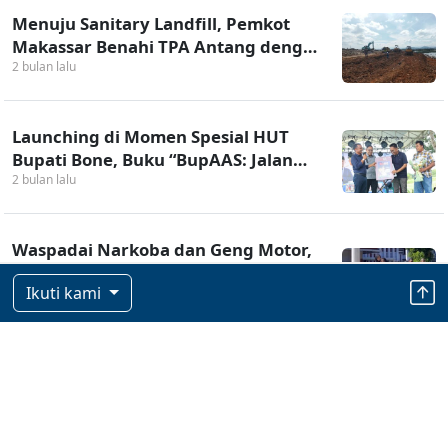
Menuju Sanitary Landfill, Pemkot
Makassar Benahi TPA Antang dengan
Sistem Cover Soil
2 bulan lalu
Launching di Momen Spesial HUT
Bupati Bone, Buku “BupAAS: Jalan
Pengabdian” Siap Menginspirasi
2 bulan lalu
Pembaca
Waspadai Narkoba dan Geng Motor,
Bupati Gowa Minta Satpol PP
Ikuti kami
Perketat Pengawasan
2 bulan lalu
Bupati Gowa Terima Bantuan
Percepatan Pemulihan RSUD Syekh
Yusuf dari Pemprov Sulsel
2 bulan lalu