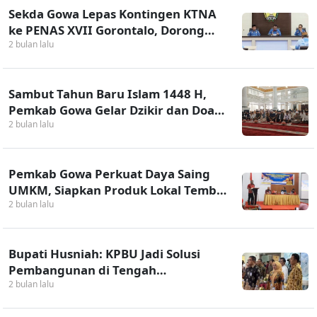
Sekda Gowa Lepas Kontingen KTNA
ke PENAS XVII Gorontalo, Dorong
Promosi Produk Unggulan Daerah
2 bulan lalu
Sambut Tahun Baru Islam 1448 H,
Pemkab Gowa Gelar Dzikir dan Doa
Bersama
2 bulan lalu
Pemkab Gowa Perkuat Daya Saing
UMKM, Siapkan Produk Lokal Tembus
Ritel Modern
2 bulan lalu
Bupati Husniah: KPBU Jadi Solusi
Pembangunan di Tengah
Keterbatasan APBD
2 bulan lalu