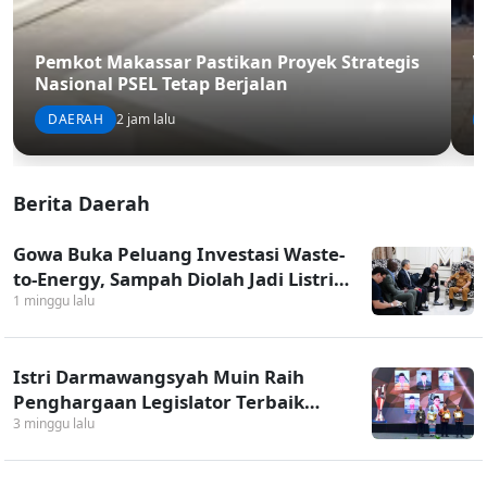
D
Pemkot Makassar Pastikan Proyek Strategis
W
Nasional PSEL Tetap Berjalan
P
DAERAH
2 jam lalu
Berita Daerah
Gowa Buka Peluang Investasi Waste-
to-Energy, Sampah Diolah Jadi Listrik
dan Bernilai Ekonomi
1 minggu lalu
Istri Darmawangsyah Muin Raih
Penghargaan Legislator Terbaik
Provinsi
3 minggu lalu