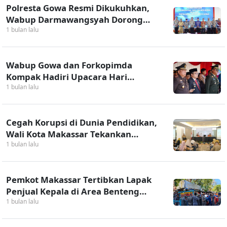
Polresta Gowa Resmi Dikukuhkan,
Wabup Darmawangsyah Dorong
Peningkatan Layanan dan Keamanan
1 bulan lalu
Daerah
Wabup Gowa dan Forkopimda
Kompak Hadiri Upacara Hari
Bhayangkara, Perkuat Kolaborasi
1 bulan lalu
Tingkatkan Pelayanan dan
Keamanan
Cegah Korupsi di Dunia Pendidikan,
Wali Kota Makassar Tekankan
Integritas Pengelola Dana BOS
1 bulan lalu
Pemkot Makassar Tertibkan Lapak
Penjual Kepala di Area Benteng
Rotterdam
1 bulan lalu