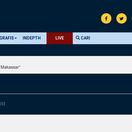
GRAFIS
INDEPTH
LIVE
CARI
p Makassar"
|
|
|
|