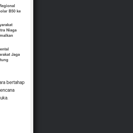
Regional
olar B50 ke
yarakat
tra Niaga
imalkan
ental
rakat Jaga
itung
ara bertahap
rencana
buka.