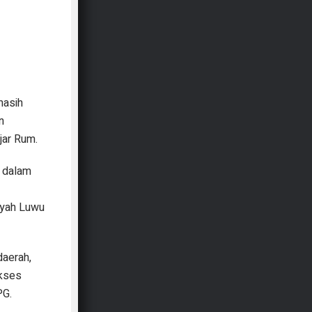
masih
n
jar Rum.
a dalam
layah Luwu
daerah,
akses
PG.