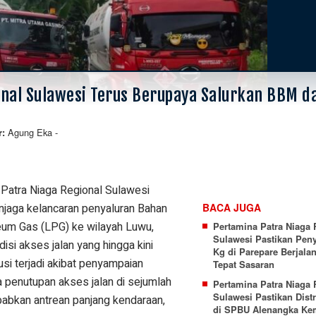
nal Sulawesi Terus Berupaya Salurkan BBM d
Agung Eka
-
r:
Patra Niaga Regional Sulawesi
njaga kelancaran penyaluran Bahan
BACA JUGA
eum Gas (LPG) ke wilayah Luwu,
Pertamina Patra Niaga 
Sulawesi Pastikan Pen
isi akses jalan yang hingga kini
Kg di Parepare Berjala
si terjadi akibat penyampaian
Tepat Sasaran
 penutupan akses jalan di sejumlah
Pertamina Patra Niaga 
Sulawesi Pastikan Distr
ebabkan antrean panjang kendaraan,
di SPBU Alenangka Ke