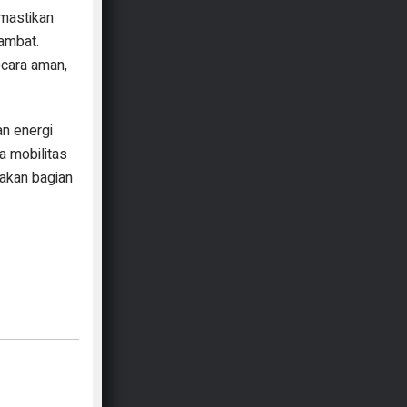
mastikan
ambat.
ecara aman,
n energi
 mobilitas
pakan bagian