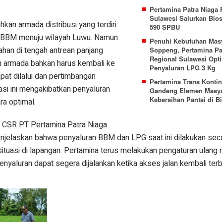
Pertamina Patra Niaga 
Sulawesi Salurkan Bios
kan armada distribusi yang terdiri
590 SPBU
ki BBM menuju wilayah Luwu. Namun
Penuhi Kebutuhan Mas
ahan di tengah antrean panjang
Soppeng, Pertamina Pa
Regional Sulawesi Opt
an armada bahkan harus kembali ke
Penyaluran LPG 3 Kg
pat dilalui dan pertimbangan
Pertamina Trans Kontin
asi ini mengakibatkan penyaluran
Gandeng Elemen Masya
Kebersihan Pantai di B
a optimal.
 CSR PT Pertamina Patra Niaga
jelaskan bahwa penyaluran BBM dan LPG saat ini dilakukan sec
tuasi di lapangan. Pertamina terus melakukan pengaturan ulang 
enyaluran dapat segera dijalankan ketika akses jalan kembali ter