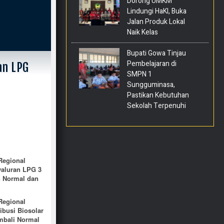
Dorong UMKM
Lindungi HaKI, Buka
Jalan Produk Lokal
Naik Kelas
Bupati Gowa Tinjau
Pembelajaran di
an LPG
SMPN 1
Sungguminasa,
Pastikan Kebutuhan
Sekolah Terpenuhi
Regional
yaluran LPG 3
n Normal dan
Regional
ibusi Biosolar
mbali Normal